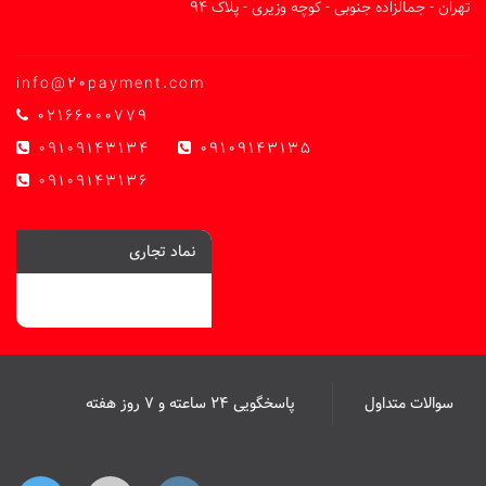
تهران - جمالزاده جنوبی - کوچه وزیری - پلاک 94
info@20payment.com
02166000779
09109143134
09109143135
09109143136
نماد تجاری
سوالات متداول
پاسخگویی ۲۴ ساعته و ۷ روز هفته