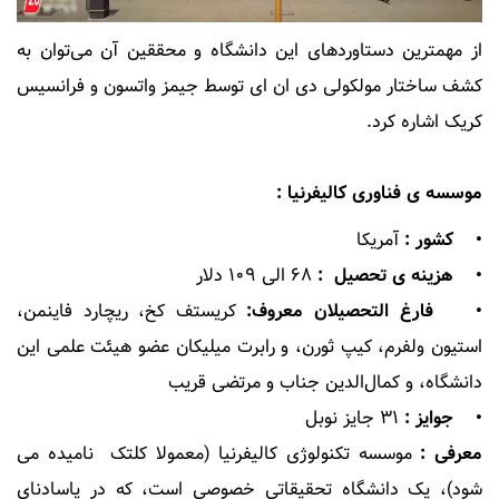
از مهمترین دستاوردهای این دانشگاه و محققین آن می‌توان به
کشف ساختار مولکولی دی ان ای توسط جیمز واتسون و فرانسیس
کریک اشاره کرد.
موسسه ی فناوری کالیفرنیا :
• کشور :
آمریکا
• هزینه ی تحصیل :
۶۸ الی ۱۰۹ دلار
• فارغ التحصیلان معروف:
کریستف کخ، ریچارد فاینمن،
استیون ولفرم، کیپ ثورن، و رابرت میلیکان عضو هیئت علمی این
دانشگاه، و کمال‌الدین جناب و مرتضی قریب
• جوایز :
۳۱ جایز نوبل
معرفی :
موسسه تکنولوژی کالیفرنیا (معمولا کلتک نامیده می
شود)، یک دانشگاه تحقیقاتی خصوصی است، که در پاسادنای