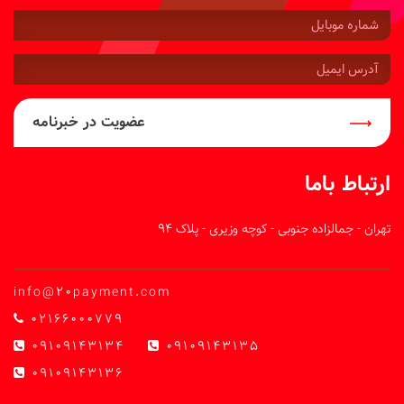
شماره
موبایل:
آدرس
ایمیل:
عضویت در خبرنامه
ارتباط باما
تهران - جمالزاده جنوبی - کوچه وزیری - پلاک 94
info@20payment.com
02166000779
09109143134
09109143135
09109143136