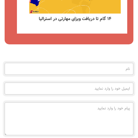
پرداخت هزینه اپلیکیشن فی ویزای کانادا (My CIC)
مشاهده
نام
(به
فارسی)
ایمیل
خود
را
وارد
پیام
نمایید
خود
را
وارد
نمایید