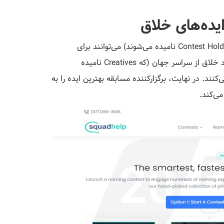
Squadhelp یک پلتفرم آنلاین است که در آن کارآفرینان (که Contest Holders نامیده می‌شوند) می‌توانند برای
نیازهای برندینگ خود، مسابقه (Contest) برگزار کنند. هزاران فرد خلاق از سراسر جهان (که Creatives نامیده
نند. در نهایت، برگزارکننده مسابقه بهترین ایده را به
می‌کند.