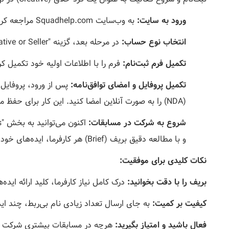
ورود به سایت:
به وب‌سایت Squadhelp.com مراجعه کرده و روی گزینه "Sign Up" کلیک کنید.
انتخاب نوع حساب:
در مرحله بعد، گزینه "Join as a Creative or Seller" را انتخاب کنید.
تکمیل فرم ثبت‌نام:
فرم را با اطلاعات اولیه خود تکمیل ک
تکمیل پروفایل و امضای توافق‌نامه:
پس از ورود، پروفایل 
(NDA) را به صورت آنلاین امضا کنید. این کار برای حفظ محرمانگی اطلاعات مسابقات ضروری است.
شروع به شرکت در مسابقات:
و با مطالعه دقیق بریف (Brief) هر کارفرما، ایده‌های خود را ثبت (Submit) کنید.
نکات کلیدی برای موفقیت:
بریف را با دقت بخوانید:
درک کامل نیاز کارفرما، کلید ارائه ایده
کیفیت بر کمیت:
به جای ارسال تعداد زیادی نام بی‌ربط، چند ای
فعال باشید و امتیاز بگیرید:
هرچه در مسابقات بیشتری شرکت کنید