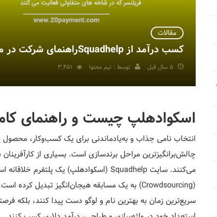
مقالات
کسب درآمد از Squadhelpراهنمای شرکت در مسابقات نامگذاری و طراحی لوگو
5 سال قبل
توسط : تیم محتوا
3,451
اسکوادهلپ چیست و راهنمای کام
انتخاب نامی جذاب و به‌یادماندنی برای یک کسب‌وکار، محصول یا
چالش‌برانگیزترین مراحل برندسازی است. بسیاری از کارآفرینان ب
می‌کنند. سایت Squadhelp (اسکوادهلپ) یک پلتفر
(Crowdsourcing) به یک مسابقه هیجان‌انگیز تبدیل کر
سریع‌ترین زمان به بهترین نام و لوگو دست پیدا کنند، بلکه فرص
استعداد خود در واژه‌سازی و طراحی، درآمد دلاری کسب کنند.