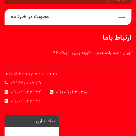
ایمیل:
عضویت در خبرنامه
ارتباط باما
تهران - جمالزاده جنوبی - کوچه وزیری - پلاک 94
info@20payment.com
02166000779
09109143134
09109143135
09109143136
نماد تجاری