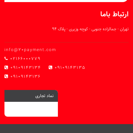
ارتباط باما
تهران - جمالزاده جنوبی - کوچه وزیری - پلاک 94
info@20payment.com
02166000779
09109143134
09109143135
09109143136
نماد تجاری