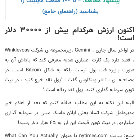
پیشنهاد مطالعه:
0 تا 100 صنعت ماینینگ را
بشناسید (راهنمای جامع)
اکنون ارزش هرکدام بیش از 30000 دلار
است!
در اواخر سال جاری ، Gemini ،زیرمجموعه ی شرکت Winklevoss
، قصد دارد یک کارت اعتباری هدیه معرفی کند که پاداش آن به
صورت بازپرداخت پول نیست بلکه به شکل Bitcoin است. در
مصاحبه ای ، تایلر وینکلوس گفت : ”پول نقد خرج کنید ، در بیت
کوین سرمایه گذاری کنید. پول نقد زباله است."
البته این نکته به این مطلب اضافه کنیم که بعد از اعلام خبر
مدیرعامل شرکت تسلا یعنی ایلان ماسک مبنی بر سرمایه گذاری
میلیاردی در بیت کوین قیمت این ارز به 45 هزار دلار رسید!
منبع: سایت nytimes.com با عنوان What Can You Actually