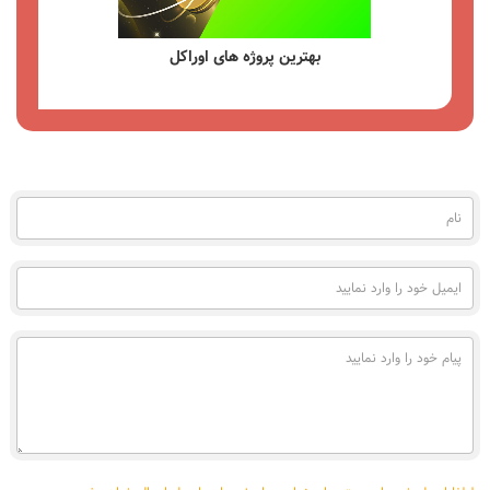
بهترین کیف پول سخت افزاری
مشاهده
نام
(به
فارسی)
ایمیل
خود
را
وارد
پیام
نمایید
خود
را
وارد
نمایید