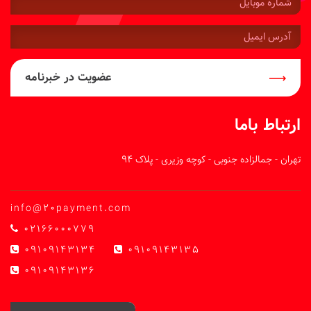
موبایل:
آدرس
ایمیل:
عضویت در خبرنامه
ارتباط باما
تهران - جمالزاده جنوبی - کوچه وزیری - پلاک 94
info@20payment.com
02166000779
09109143134
09109143135
09109143136