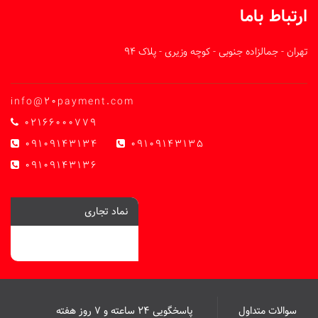
ارتباط باما
تهران - جمالزاده جنوبی - کوچه وزیری - پلاک 94
info@20payment.com
02166000779
09109143134
09109143135
09109143136
نماد تجاری
سوالات متداول
پاسخگویی ۲۴ ساعته و ۷ روز هفته