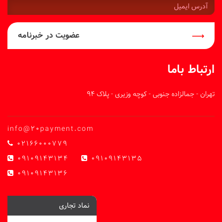
آدرس
ایمیل:
عضویت در خبرنامه
ارتباط باما
تهران - جمالزاده جنوبی - کوچه وزیری - پلاک 94
info@20payment.com
02166000779
09109143134
09109143135
09109143136
نماد تجاری