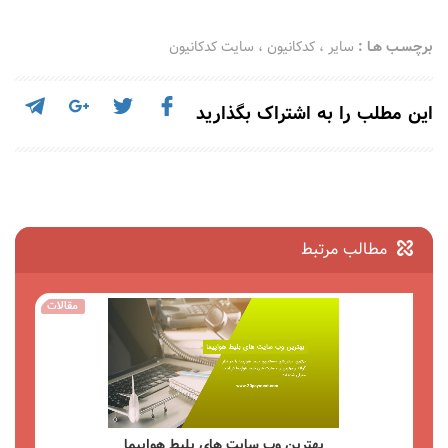
برچسـب هـا :
سایر
،
کدکانیون
،
سایت کدکانیون
این مطلب را به اشتراک بگذارید
مطالب مرتبط
الات
مقالات
راهنمای جامع کیف پول Payeer امکانات مزایا و نحوه استفاده