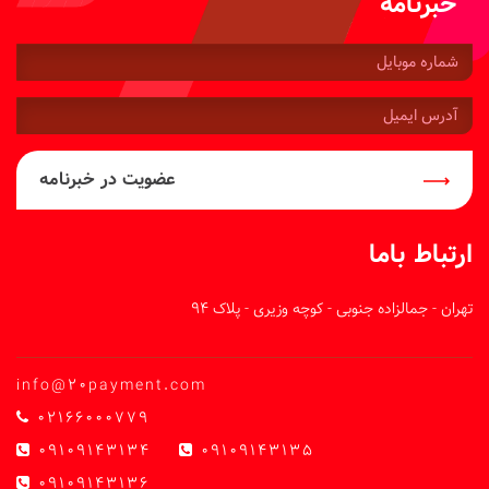
خبرنامه
شماره
موبایل:
آدرس
ایمیل:
عضویت در خبرنامه
ارتباط باما
تهران - جمالزاده جنوبی - کوچه وزیری - پلاک 94
info@20payment.com
02166000779
09109143134
09109143135
09109143136