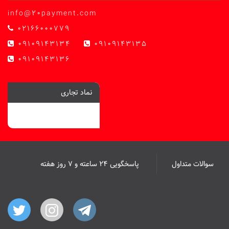
info@20payment.com
02166000779
09109143134
09109143135
09109143136
نماد تجاری
سوالات متداول
پاسخگویی ۲۴ ساعته و ۷ روز هفته