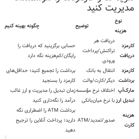
مدیریت کنید
نوع
توضیح
چگونه بهینه کنیم
هزینه
دریافت هر
کارمزد
حسابی برگزینید که دریافت را
تراکنش/پرداخت
دریافت
رایگان/کم‌هزینه نگه دارد
ورودی
کارمزد
انتقال به بانک
برداشت را تجمیع کنید؛ حداقل‌های
برداشت
دیگر/کارت/والت
کارمزد را بسنجید
مارک‌آپ
اختلاف نرخ مؤسسه
زمان تبدیل را مدیریت و ارز غالب
تبدیل ارز
با نرخ میان‌بانکی
درآمد را نگه‌داری کنید
برداشت ATM را اضطراری نگه
هزینه
صدور/تمدید/ATM
دارید؛ پرداخت آنلاین را ترجیح
کارت
دهید