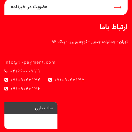
عضویت در خبرنامه
ارتباط باما
تهران - جمالزاده جنوبی - کوچه وزیری - پلاک 94
info@20payment.com
02166000779
09109143134
09109143135
09109143136
نماد تجاری