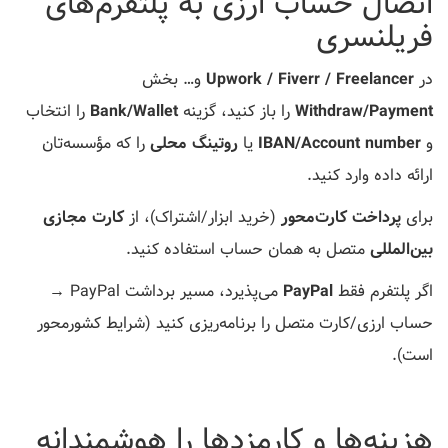
اتصال حساب ارزی به پلتفرم‌های
فریلنسری
در
Upwork / Fiverr / Freelancer
و… بخش
Withdraw/Payment
را باز کنید، گزینه
Bank/Wallet
را انتخاب
و
IBAN/Account number
یا
روتینگ محلی
را که مؤسسه‌تان
ارائه داده وارد کنید.
برای
پرداخت کارت‌محور
(خرید ابزار/اشتراک)، از
کارت مجازی
بین‌المللی
متصل به همان حساب استفاده کنید.
اگر پلتفرم فقط
PayPal
می‌پذیرد، مسیر برداشت PayPal →
حساب ارزی/کارت متصل را برنامه‌ریزی کنید (شرایط کشورمحور
است).
هزینه‌ها و کارمزدها را هوشمندانه