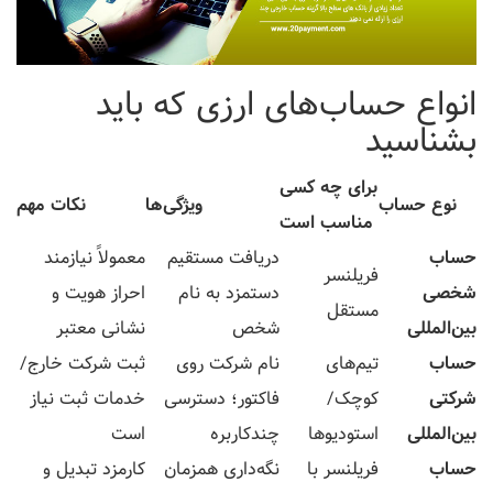
انواع حساب‌های ارزی که باید
بشناسید
برای چه کسی
نوع حساب
ویژگی‌ها
نکات مهم
مناسب است
حساب
دریافت مستقیم
معمولاً نیازمند
فریلنسر
شخصی
دستمزد به نام
احراز هویت و
مستقل
بین‌المللی
شخص
نشانی معتبر
حساب
تیم‌های
نام شرکت روی
ثبت شرکت خارج/
شرکتی
کوچک/
فاکتور؛ دسترسی
خدمات ثبت نیاز
بین‌المللی
استودیوها
چندکاربره
است
حساب
فریلنسر با
نگه‌داری همزمان
کارمزد تبدیل و