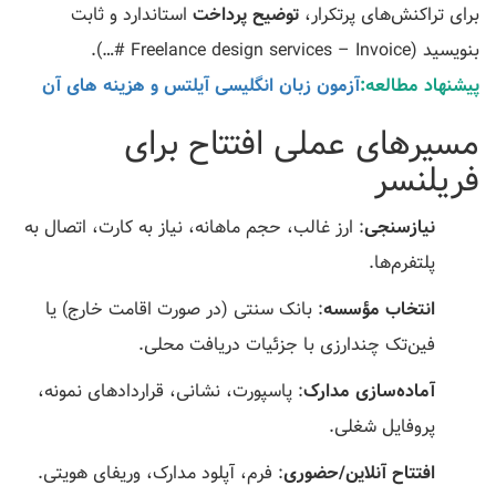
برای تراکنش‌های پرتکرار،
توضیح پرداخت
استاندارد و ثابت
بنویسید (Freelance design services – Invoice #…).
پیشنهاد مطالعه:
آزمون زبان انگلیسی آیلتس و هزینه های آن
مسیرهای عملی افتتاح برای
فریلنسر
نیازسنجی
: ارز غالب، حجم ماهانه، نیاز به کارت، اتصال به
پلتفرم‌ها.
انتخاب مؤسسه
: بانک سنتی (در صورت اقامت خارج) یا
فین‌تک چندارزی با جزئیات دریافت محلی.
آماده‌سازی مدارک
: پاسپورت، نشانی، قراردادهای نمونه،
پروفایل شغلی.
افتتاح آنلاین/حضوری
: فرم، آپلود مدارک، وریفای هویتی.