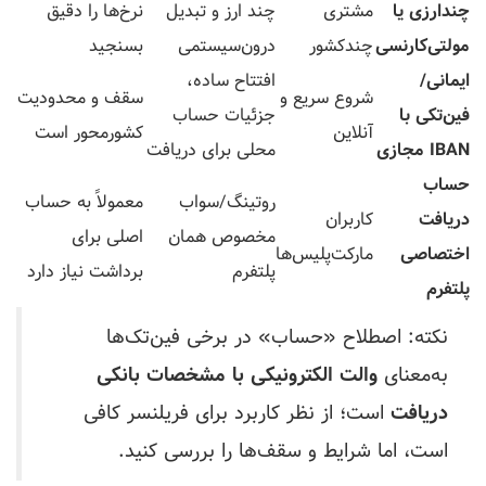
چندارزی یا
مشتری
چند ارز و تبدیل
نرخ‌ها را دقیق
مولتی‌کارنسی
چندکشور
درون‌سیستمی
بسنجید
ایمانی/
افتتاح ساده،
شروع سریع و
سقف و محدودیت
فین‌تکی با
جزئیات حساب
آنلاین
کشورمحور است
IBAN مجازی
محلی برای دریافت
حساب
روتینگ/سواب
معمولاً به حساب
دریافت
کاربران
مخصوص همان
اصلی برای
اختصاصی
مارکت‌پلیس‌ها
پلتفرم
برداشت نیاز دارد
پلتفرم
نکته: اصطلاح «حساب» در برخی فین‌تک‌ها
به‌معنای
والت الکترونیکی با مشخصات بانکی
دریافت
است؛ از نظر کاربرد برای فریلنسر کافی
است، اما شرایط و سقف‌ها را بررسی کنید.