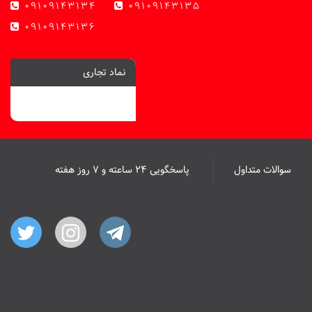
09109143134
09109143135
09109143136
نماد تجاری
سوالات متداول
پاسخگویی ۲۴ ساعته و ۷ روز هفته