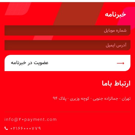
خبرنامه
شماره
موبایل:
آدرس
ایمیل:
عضویت در خبرنامه
ارتباط باما
تهران - جمالزاده جنوبی - کوچه وزیری - پلاک 94
info@20payment.com
02166000779