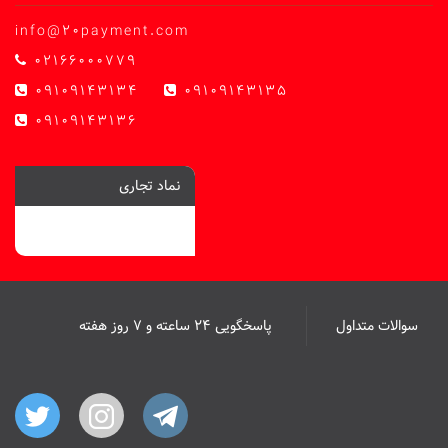
info@20payment.com
02166000779
09109143134
09109143135
09109143136
نماد تجاری
سوالات متداول
پاسخگویی ۲۴ ساعته و ۷ روز هفته