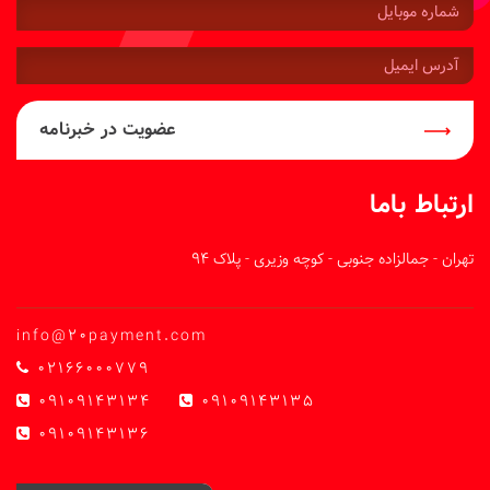
شماره
موبایل:
آدرس
ایمیل:
عضویت در خبرنامه
ارتباط باما
تهران - جمالزاده جنوبی - کوچه وزیری - پلاک 94
info@20payment.com
02166000779
09109143134
09109143135
09109143136