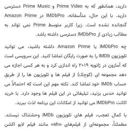
دارید، همانطور که به Prime Video و Prime Music دسترسی
دارید. با این حال، متأسفانه، IMDbPro در Amazon Prime
گنجانده نشده است. زیرا کاربر متوسط Prime نمی تواند به
مطالب زیادی از IMDbPro دسترسی داشته باشد.
چه IMDbPro یا Amazon Prime داشته باشید، می توانید
تلویزیون IMDb را به صورت رایگان تماشا کنید. این سرویسی است
که آمازون در ژانویه 2019 راه اندازی کرد و به هر کسی اجازه می
دهد مجموعه ای (کوچک) از فیلم ها و تلویزیون ها را از طریق
حساب IMDb خود تماشا کند. نکته مهم این است که احتمالاً می
توانید حدس بزنید، تبلیغاتی در این فیلم ها وجود دارد. با خرید
اکانت IMDbPro می توانید از امکانات این برنامه لذت ببرید.
با کمال تعجب، فیلم های تلویزیون IMDb وحشتناک نیستند.
مطمئناً، مجموعه‌ای از فیلم‌های «eh» مانند فیلم لایو اکشن