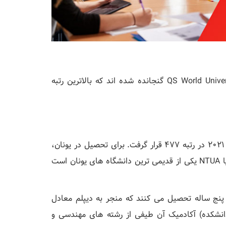
شش دانشگاه در یونان در رتبه بندی QS World University Rankings® 2021 گنجانده شده اند که بالاترین رتبه
دانشگاه فنی ملی آتن بالاترین رتبه در یونان است که در سال 2021 در رتبه 477 قرار گرفت. برای تحصیل در یونان،
می توانید این دانشگاه را انتخاب کنید. دانشگاه فنی ملی آتن یا NTUA یکی از قدیمی ترین دانشگاه های یونان است
 برنامه های پنج ساله تحصیل می کنند که منجر به دیپلم معادل
ندسی یا علوم می شود. 9 دانشکده (دانشکده) آکادمیک آن طیفی از رشته های مهندسی و