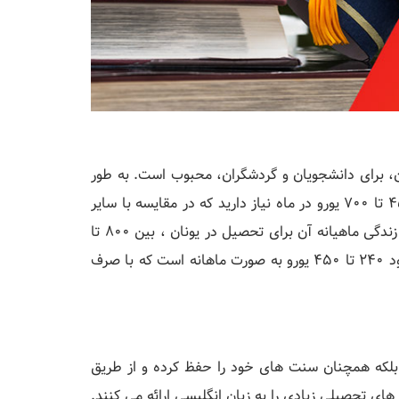
ن، برای دانشجویان و گردشگران، محبوب است. به طور
متوسط، برای تمام هزینه‌ها، از جمله محل اقامت، به حدود 450 تا 700 یورو در ماه نیاز دارید که در مقایسه با سایر
مقاصد اروپایی (اسپانیا، آلمان یا ایتالیا) که میانگین هزینه‌های زندگی ماهیانه آن برای تحصیل در یونان ، بین 800 تا
1000 یورو است، منطقی است. در مرکز شهر اجاره آپارتمان حدود 240 تا 450 یورو به صورت ماهانه است که با صرف
، بلکه همچنان سنت های خود را حفظ کرده و از طریق
های تحصیلی زیادی را به زبان انگلیسی ارائه می کنند.