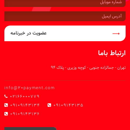
موبایل:
آدرس
ایمیل:
عضویت در خبرنامه
ارتباط باما
تهران - جمالزاده جنوبی - کوچه وزیری - پلاک 94
info@20payment.com
02166000779
09109143134
09109143135
09109143136