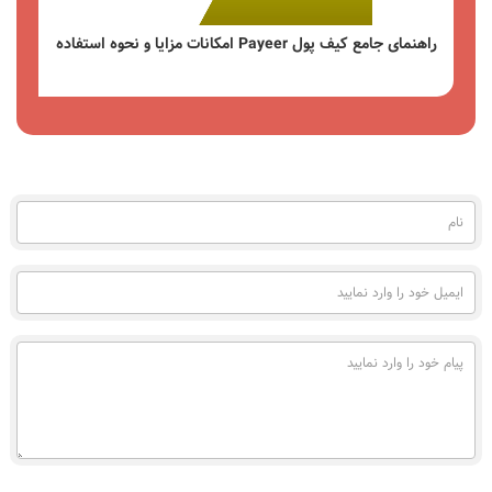
راهنمای جامع کیف پول Payeer امکانات مزایا و نحوه استفاده
مشاهده
نام
(به
فارسی)
ایمیل
خود
را
وارد
پیام
نمایید
خود
را
وارد
نمایید