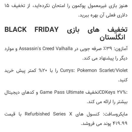
هنوز بازی غیرمعمول پوکمون را امتحان نکرده‌اید، از تخفیف ۱۵
دلاری فعلی آن بهره ببرید.
تخفیف های بازی BLACK FRIDAY
انگلستان
آمازون: 39٪ صرفه جویی در Assassin's Creed Valhalla و موارد
دیگر را پیشنهاد می کند.
Currys: Pokemon Scarlet/Violet را با 20% کمتر پیش خرید
کنید.
:CDKeys 27%تخفیف Game Pass Ultimate و کدهای دیجیتال
بیشتر را ارائه می کند.
مایکروسافت: کنسول های Refurbished Series X با قیمت
419.99 پوند می فروشد.