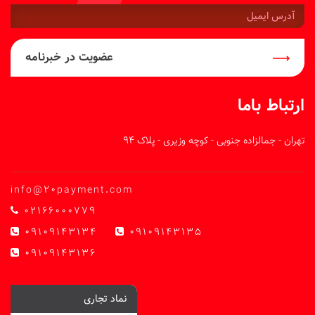
آدرس
ایمیل:
عضویت در خبرنامه
ارتباط باما
تهران - جمالزاده جنوبی - کوچه وزیری - پلاک 94
info@20payment.com
02166000779
09109143134
09109143135
09109143136
نماد تجاری