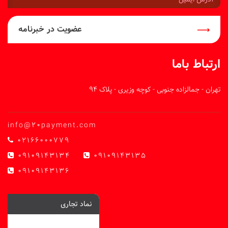
ایمیل:
عضویت در خبرنامه
ارتباط باما
تهران - جمالزاده جنوبی - کوچه وزیری - پلاک 94
info@20payment.com
02166000779
09109143134
09109143135
09109143136
نماد تجاری