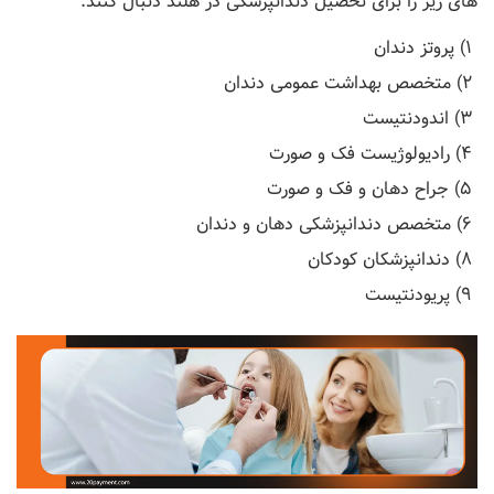
های زیر را برای تحصیل دندانپزشکی در هلند دنبال کنند.
1) پروتز دندان
2) متخصص بهداشت عمومی دندان
3) اندودنتیست
4) رادیولوژیست فک و صورت
5) جراح دهان و فک و صورت
6) متخصص دندانپزشکی دهان و دندان
8) دندانپزشكان كودکان
9) پريودنتيست