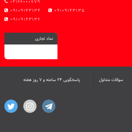
02166000779
09109143134
09109143135
09109143136
نماد تجاری
سوالات متداول
پاسخگویی ۲۴ ساعته و ۷ روز هفته