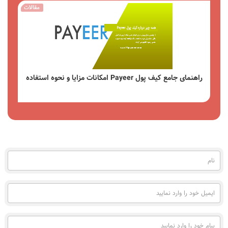
مقالات
راهنمای جامع کیف پول Payeer امکانات مزایا و نحوه استفاده
مشاهده
نام
(به
فارسی)
ایمیل
خود
را
وارد
پیام