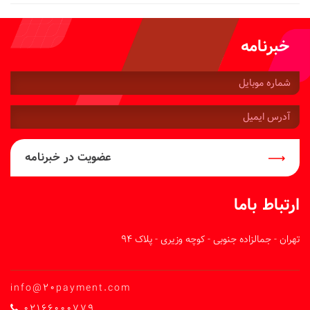
خبرنامه
شماره
موبایل:
آدرس
ایمیل:
عضویت در خبرنامه
ارتباط باما
تهران - جمالزاده جنوبی - کوچه وزیری - پلاک 94
info@20payment.com
02166000779