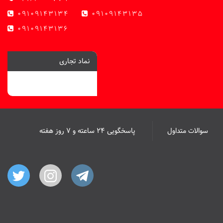
09109143134
09109143135
09109143136
نماد تجاری
سوالات متداول
پاسخگویی ۲۴ ساعته و ۷ روز هفته