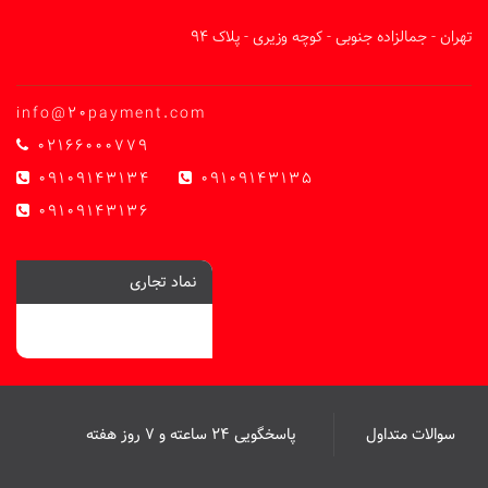
تهران - جمالزاده جنوبی - کوچه وزیری - پلاک 94
info@20payment.com
02166000779
09109143134
09109143135
09109143136
نماد تجاری
سوالات متداول
پاسخگویی ۲۴ ساعته و ۷ روز هفته