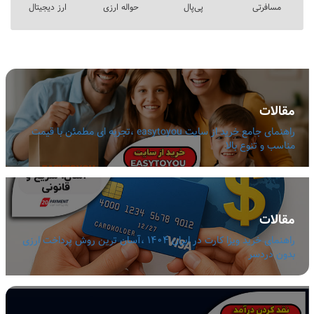
مسافرتی
پی‌پال
حواله ارزی
ارز دیجیتال
مقالات
راهنمای جامع خرید از سایت easytoyou ،تجربه ای مطمئن با قیمت
مناسب و تنوع بالا
مقالات
راهنمای خرید ویزا کارت در ایران 1404 ،آسان ترین روش پرداخت ارزی
بدون دردسر