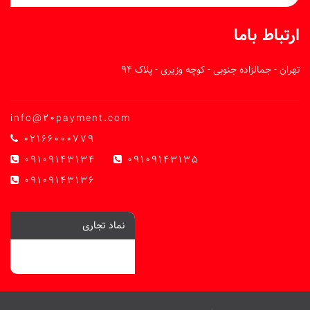
ارتباط باما
تهران - جمالزاده جنوبی - کوچه وزیری - پلاک 94
info@20payment.com
02166000779
09109143134
09109143135
09109143136
نماد تجاری