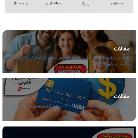
مسافرتی
پی‌پال
حواله ارزی
ارز دیجیتال
مقالات
راهنمای جامع خرید از سایت easytoyou ،تجربه ای مطمئن با قیمت
مناسب و تنوع بالا
مقالات
راهنمای خرید ویزا کارت در ایران 1404 ،آسان ترین روش پرداخت ارزی
بدون دردسر