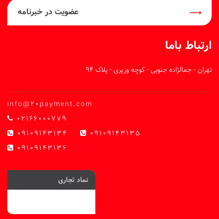
عضویت در خبرنامه
ارتباط باما
تهران - جمالزاده جنوبی - کوچه وزیری - پلاک 94
info@20payment.com
02166000779
09109143134
09109143135
09109143136
نماد تجاری