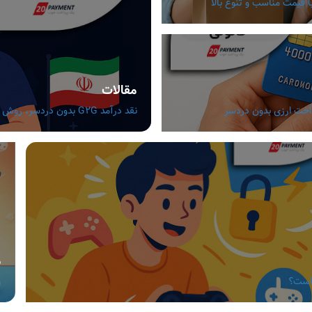
مقالات
نقد درآمد G2G بدون دردسر، روش های مطمئن برای گیمرهای ایرانی
م
 است؟
ر