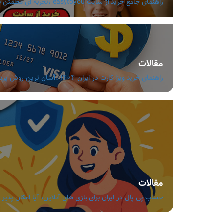
راهنمای جامع خرید از سایت easytoyou ،تجربه ای مطمئن با قیمت مناسب و تنوع بالا
مقالات
راهنمای خرید ویزا کارت در ایران 1404 ،آسان ترین روش پرداخت ارزی بدون دردسر
مقالات
حساب پی پال در ایران برای بازی های آنلاین، آیا امکان پذیر