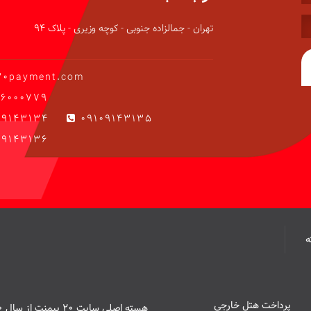
تهران - جمالزاده جنوبی - کوچه وزیری - پلاک 94
20payment.com
6000779
09143134
09109143135
9143136
پرداخت هتل خارجی