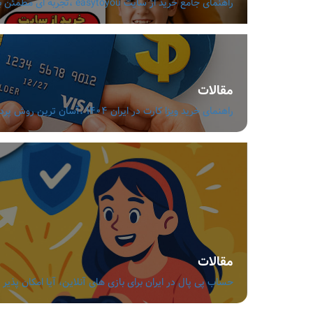
راهنمای جامع خرید از سایت easytoyou ،تجربه ای مطمئن با قیمت مناسب و تنوع بالا
مقالات
راهنمای خرید ویزا کارت در ایران 1404 ،آسان ترین روش پرداخت ارزی بدون دردسر
مقالات
حساب پی پال در ایران برای بازی های آنلاین، آیا امکان پذیر