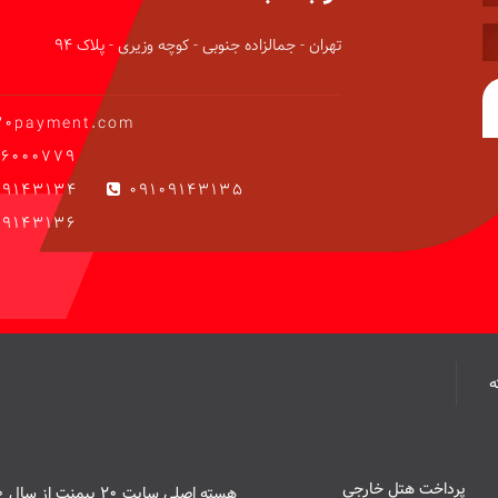
تهران - جمالزاده جنوبی - کوچه وزیری - پلاک 94
20payment.com
6000779
09143134
09109143135
9143136
پرداخت هتل خارجی