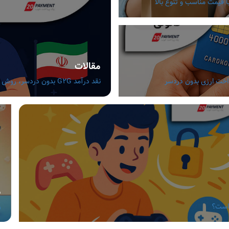
مقالات
نقد درآمد G2G بدون دردسر، روش های مطمئن برای گیمرهای ایرانی
م
 است؟
ر