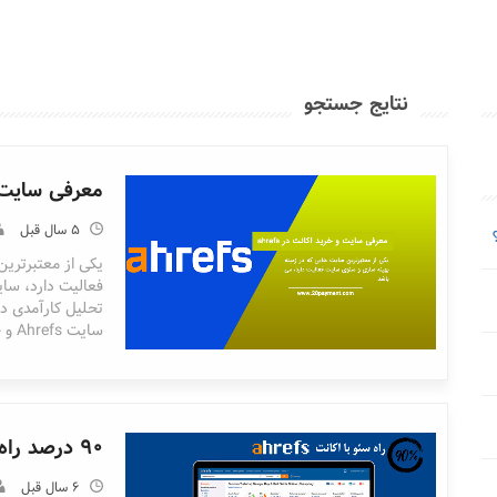
نتایج جستجو
معرفی سایت Ahrefs و خرید اکانت در efs
5 سال قبل
یکی از معتبرتری
تحلیل کارآمدی دس
سایت Ahrefs و خرید اکانت در این سایت را انجام دهید.
90 درصد راه سئو را با ahrefs طی کنید
6 سال قبل