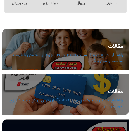
مسافرتی
پی‌پال
حواله ارزی
ارز دیجیتال
مقالات
راهنمای جامع خرید از سایت easytoyou ،تجربه ای مطمئن با قیمت
مناسب و تنوع بالا
مقالات
راهنمای خرید ویزا کارت در ایران 1404 ،آسان ترین روش پرداخت ارزی
بدون دردسر