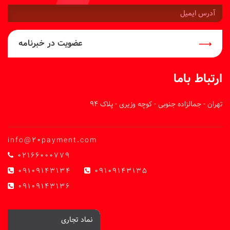
آدرس
ایمیل:
عضویت در خبرنامه
ارتباط باما
تهران - جمالزاده جنوبی - کوچه وزیری - پلاک 94
info@20payment.com
02166000779
09109143134
09109143135
09109143136
نماد تجاری