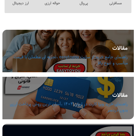
مسافرتی
پی‌پال
حواله ارزی
ارز دیجیتال
مقالات
راهنمای جامع خرید از سایت easytoyou ،تجربه ای مطمئن با قیمت
مناسب و تنوع بالا
مقالات
راهنمای خرید ویزا کارت در ایران 1404 ،آسان ترین روش پرداخت ارزی
بدون دردسر