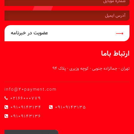
موبایل:
آدرس
ایمیل:
عضویت در خبرنامه
ارتباط باما
تهران - جمالزاده جنوبی - کوچه وزیری - پلاک 94
info@20payment.com
02166000779
09109143134
09109143135
09109143136