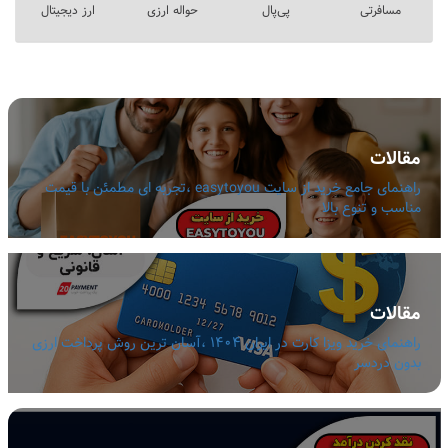
مسافرتی
پی‌پال
حواله ارزی
ارز دیجیتال
مقالات
راهنمای جامع خرید از سایت easytoyou ،تجربه ای مطمئن با قیمت
مناسب و تنوع بالا
مقالات
راهنمای خرید ویزا کارت در ایران 1404 ،آسان ترین روش پرداخت ارزی
بدون دردسر