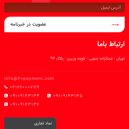
آدرس
ایمیل:
عضویت در خبرنامه
ارتباط باما
تهران - جمالزاده جنوبی - کوچه وزیری - پلاک 94
info@20payment.com
02166000779
09109143134
09109143135
09109143136
نماد تجاری