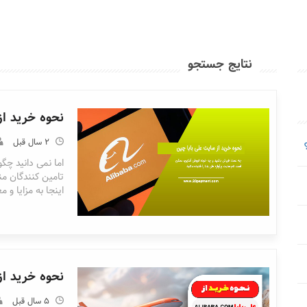
نتایج جستجو
نحوه خرید از
2 سال قبل
اینجا به مزایا و 
نحوه خرید از alibaba علی با
5 سال قبل