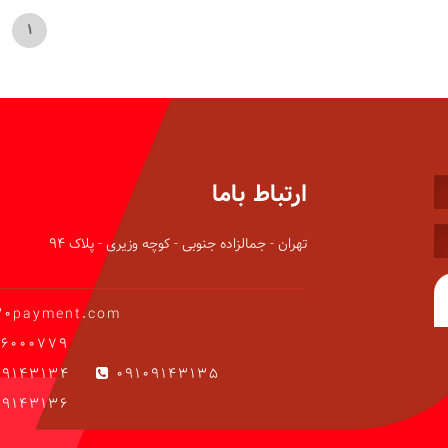
1
ارتباط باما
تهران - جمالزاده جنوبی - کوچه وزیری - پلاک 94
20payment.com
6000779
09143134
09109143135
9143136