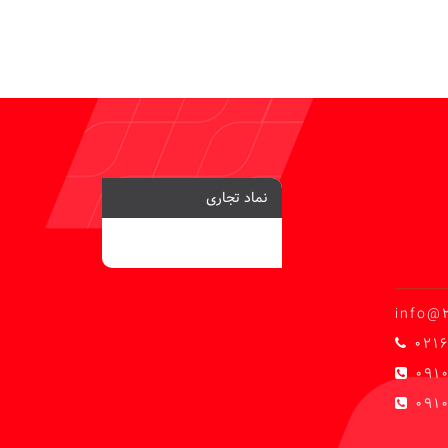
نماد تجاری
info@
0216
091
0910