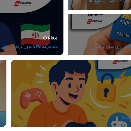
مقالات
نقد درآمد G2G بدون دردسر، روش های مطمئن برای گیمرهای ایرانی
م
 است؟
ر