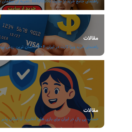
راهنمای جامع خرید از سایت easytoyou ،تجربه ای مطمئن با قیمت مناسب و تنوع بالا
مقالات
راهنمای خرید ویزا کارت در ایران 1404 ،آسان ترین روش پرداخت ارزی بدون دردسر
مقالات
حساب پی پال در ایران برای بازی های آنلاین، آیا امکان پذیر