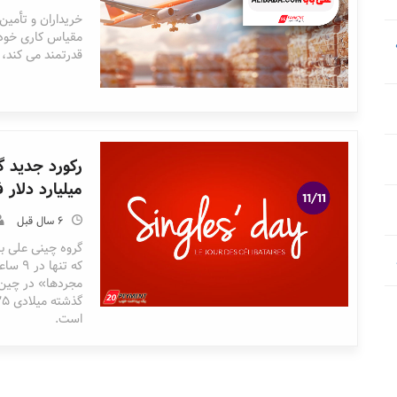
خریداران و تأمین
مقیاس کاری خود ا
قدرتمند می کند، 
میلیارد دلار فرو
6 سال قبل
گروه چینی علی با
مجردها» در چین،
است.