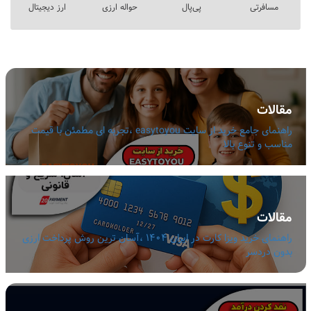
مسافرتی
پی‌پال
حواله ارزی
ارز دیجیتال
مقالات
راهنمای جامع خرید از سایت easytoyou ،تجربه ای مطمئن با قیمت
مناسب و تنوع بالا
مقالات
راهنمای خرید ویزا کارت در ایران 1404 ،آسان ترین روش پرداخت ارزی
بدون دردسر