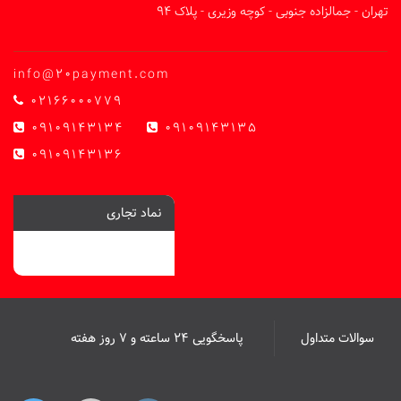
تهران - جمالزاده جنوبی - کوچه وزیری - پلاک 94
info@20payment.com
02166000779
09109143134
09109143135
09109143136
نماد تجاری
سوالات متداول
پاسخگویی ۲۴ ساعته و ۷ روز هفته