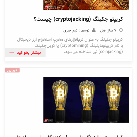
کریپتو جکینگ (cryptojacking) چیست؟
7 سال قبل
توسط : تیم خبری
کریپتو جکینگ به عنوان نرم‌افزارهای مخربِ استخراج ارز دیجیتال
با نام کریپتوماینینگ (cryptomining) یا کوین‌جکینک
(coinjacking) نیز شناخته می‌شود.
بیشتر بخوانید
خبر روز