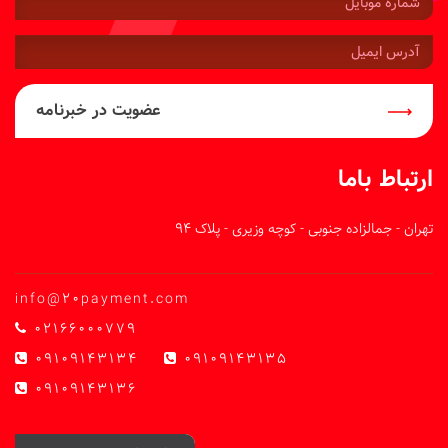
موبایل:
آدرس
ایمیل:
عضویت در خبرنامه
ارتباط باما
تهران - جمالزاده جنوبی - کوچه وزیری - پلاک 94
info@20payment.com
02166000779
09109143134
09109143135
09109143136