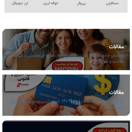
مسافرتی
پی‌پال
حواله ارزی
ارز دیجیتال
مقالات
راهنمای جامع خرید از سایت easytoyou ،تجربه ای مطمئن با قیمت
مناسب و تنوع بالا
مقالات
راهنمای خرید ویزا کارت در ایران 1404 ،آسان ترین روش پرداخت ارزی
بدون دردسر