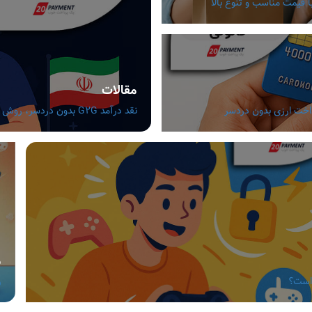
مقالات
نقد درآمد G2G بدون دردسر، روش های مطمئن برای گیمرهای ایرانی
م
 است؟
ر