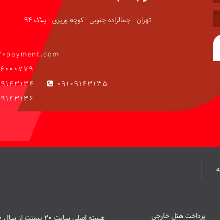
تهران - جمالزاده جنوبی - کوچه وزیری - پلاک 94
20payment.com
6000779
09143134
09109143135
9143136
پرداخت هتل خارجی