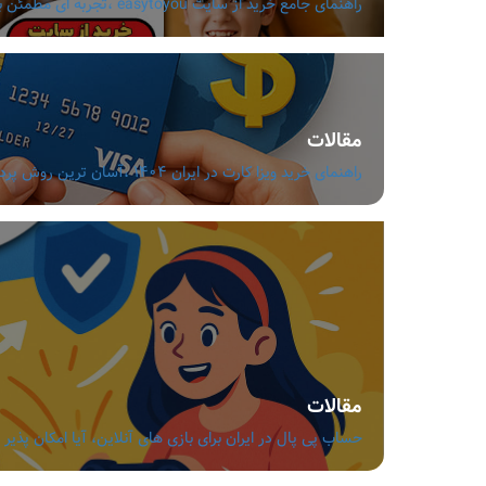
راهنمای جامع خرید از سایت easytoyou ،تجربه ای مطمئن با قیمت مناسب و تنوع بالا
مقالات
راهنمای خرید ویزا کارت در ایران 1404 ،آسان ترین روش پرداخت ارزی بدون دردسر
مقالات
حساب پی پال در ایران برای بازی های آنلاین، آیا امکان پذیر