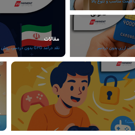
مقالات
نقد درآمد G2G بدون دردسر، روش های مطمئن برای گیمرهای ایرانی
م
 است؟
ر