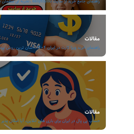
راهنمای جامع خرید از سایت easytoyou ،تجربه ای مطمئن با قیمت مناسب و تنوع بالا
مقالات
راهنمای خرید ویزا کارت در ایران 1404 ،آسان ترین روش پرداخت ارزی بدون دردسر
مقالات
حساب پی پال در ایران برای بازی های آنلاین، آیا امکان پذیر