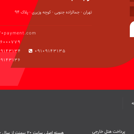
تهران - جمالزاده جنوبی - کوچه وزیری - پلاک 94
20payment.com
6000779
09143134
09109143135
9143136
پرداخت هتل خارجی