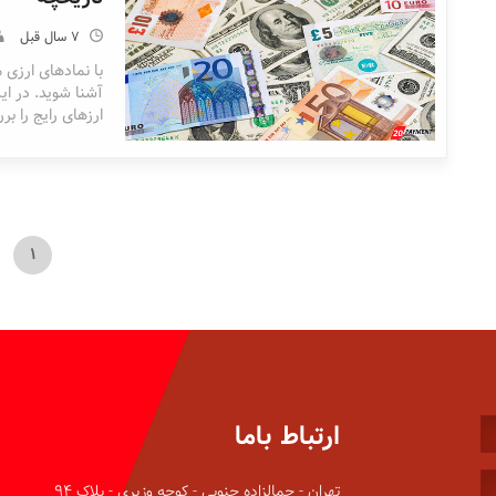
7 سال قبل
با نمادهای ارزی م
آشنا شوید. در ا
ارزهای رایج را بر
1
ارتباط باما
تهران - جمالزاده جنوبی - کوچه وزیری - پلاک 94