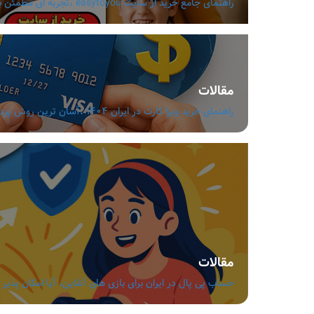
راهنمای جامع خرید از سایت easytoyou ،تجربه ای مطمئن با قیمت مناسب و تنوع بالا
مقالات
راهنمای خرید ویزا کارت در ایران 1404 ،آسان ترین روش پرداخت ارزی بدون دردسر
مقالات
حساب پی پال در ایران برای بازی های آنلاین، آیا امکان پذیر