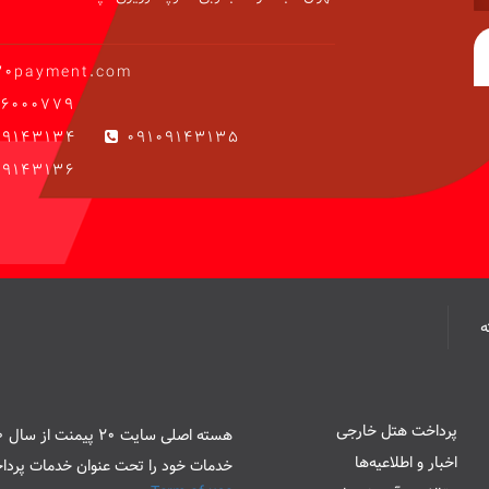
20payment.com
6000779
09143134
09109143135
9143136
پرداخت هتل خارجی
اخبار و اطلاعیه‌ها
خدمات خود را تحت عنوان خدمات پرداخ