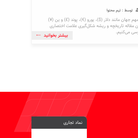
توسط : تیم محتوا
هم جهان مانند دلار ($)، یورو (€)، پوند (£) و ین (¥)
ین مقاله تاریخچه و ریشه شکل‌گیری علامت اختصاری
رسی می‌کنیم.
بیشتر بخوانید
نماد تجاری