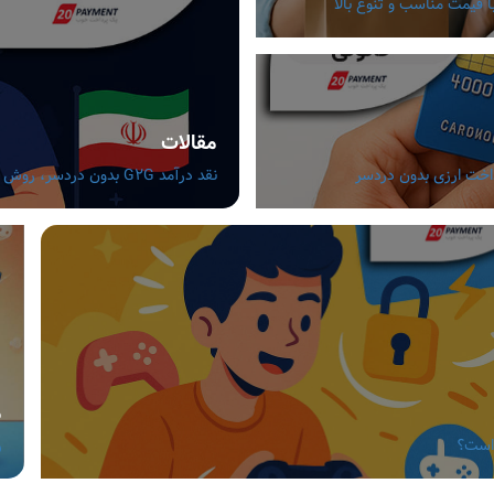
مقالات
نقد درآمد G2G بدون دردسر، روش های مطمئن برای گیمرهای ایرانی
م
 است؟
ر