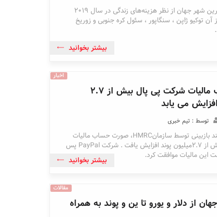
هنگ کنگ گران ترین شهر جهان از نظر هزینه‌های زندگی در سال ۲۰۱۹
 آن توکیو ژاپن ، سنگاپور ، سئول کره جنوبی و زوریخ
بیشتر بخوانید
اخبار
صورت حساب مالیات شرکت پی پال بیش از 2.7
افزایش می یابد
توسط : تیم خبری
پس از انجام فرآیند بازبینی توسط سازمانHMRC، صورت حساب مالیات
شرکت پی پال بیش از 2.7میلیون پوند افزایش یافت . شرکت PayPal پس
خت این مالیات موافقت کرد.
بیشتر بخوانید
مقالات
هان از دلار و یورو تا ین و پوند به همراه