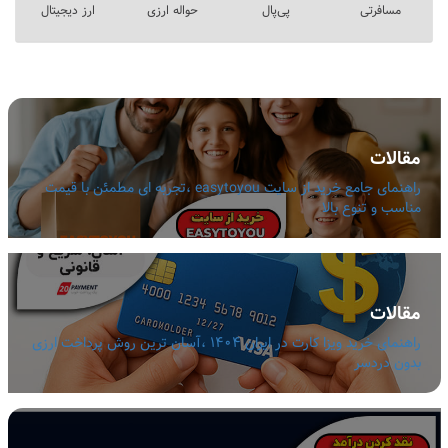
مسافرتی
پی‌پال
حواله ارزی
ارز دیجیتال
مقالات
راهنمای جامع خرید از سایت easytoyou ،تجربه ای مطمئن با قیمت
مناسب و تنوع بالا
مقالات
راهنمای خرید ویزا کارت در ایران 1404 ،آسان ترین روش پرداخت ارزی
بدون دردسر