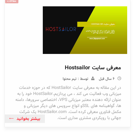
مقالات
معرفی سایت Hostsailor
6 سال قبل
توسط : تیم محتوا
در این مقاله به معرفی سایت HostSailor که در حوزه خدمات
میزبانی وب فعالیت می کند ، می پردازیم.HostSailor خود را به
عنوان ارائه دهنده معتبر میزبانی VPS، اختصاصی سرورها، دامنه
ها، گواهینامه های SSLو انواع سرویس های دیگر میزبانی و
مکمل فناوری معرفی کرده است. HostSailor.com یک شرکت
جهانی با رویکردی مشتری مداری است.
بیشتر بخوانید