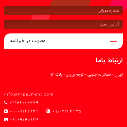
شماره
موبایل:
آدرس
ایمیل:
عضویت در خبرنامه
ارتباط باما
تهران - جمالزاده جنوبی - کوچه وزیری - پلاک 94
info@20payment.com
02166000779
09109143134
09109143135
09109143136