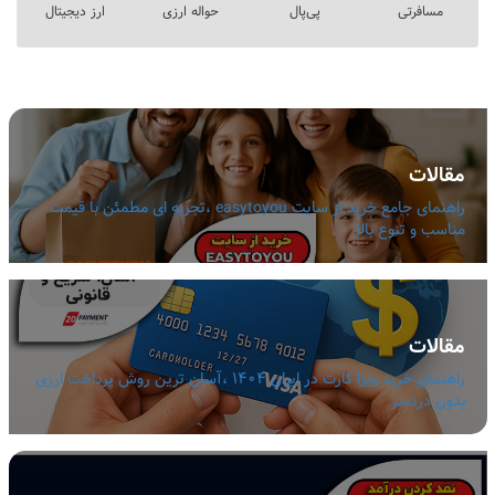
مسافرتی
پی‌پال
حواله ارزی
ارز دیجیتال
مقالات
راهنمای جامع خرید از سایت easytoyou ،تجربه ای مطمئن با قیمت
مناسب و تنوع بالا
مقالات
راهنمای خرید ویزا کارت در ایران 1404 ،آسان ترین روش پرداخت ارزی
بدون دردسر