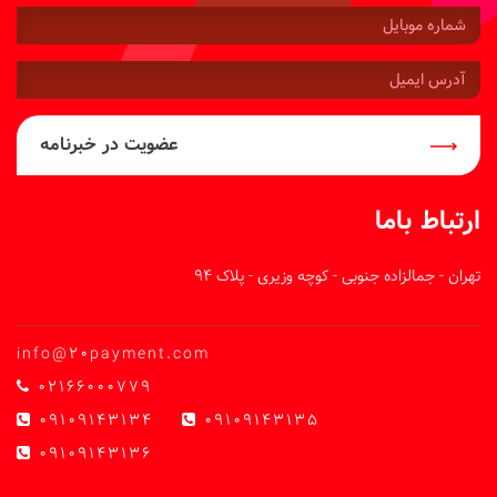
شماره
موبایل:
آدرس
ایمیل:
عضویت در خبرنامه
ارتباط باما
تهران - جمالزاده جنوبی - کوچه وزیری - پلاک 94
info@20payment.com
02166000779
09109143134
09109143135
09109143136