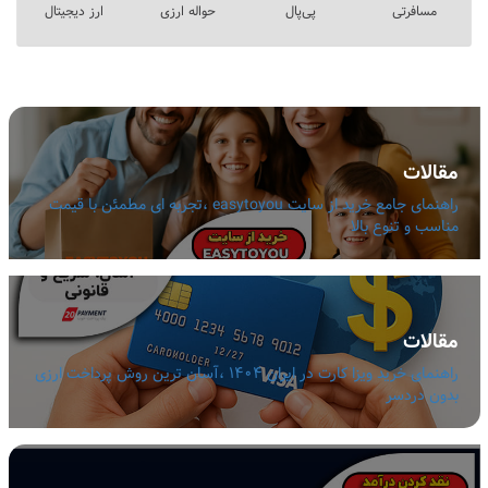
مسافرتی
پی‌پال
حواله ارزی
ارز دیجیتال
مقالات
راهنمای جامع خرید از سایت easytoyou ،تجربه ای مطمئن با قیمت
مناسب و تنوع بالا
مقالات
راهنمای خرید ویزا کارت در ایران 1404 ،آسان ترین روش پرداخت ارزی
بدون دردسر