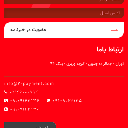
موبایل:
آدرس
ایمیل:
عضویت در خبرنامه
ارتباط باما
تهران - جمالزاده جنوبی - کوچه وزیری - پلاک 94
info@20payment.com
02166000779
09109143134
09109143135
09109143136