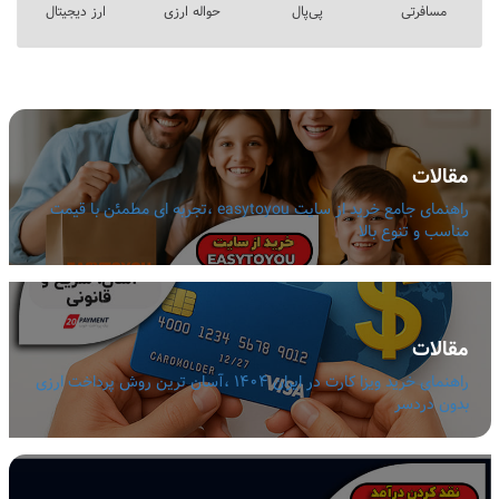
مسافرتی
پی‌پال
حواله ارزی
ارز دیجیتال
مقالات
راهنمای جامع خرید از سایت easytoyou ،تجربه ای مطمئن با قیمت
مناسب و تنوع بالا
مقالات
راهنمای خرید ویزا کارت در ایران 1404 ،آسان ترین روش پرداخت ارزی
بدون دردسر