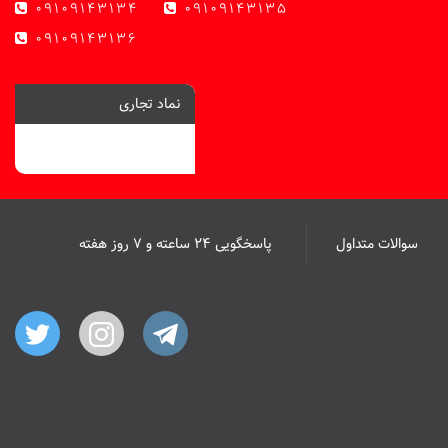
09109143134
09109143135
09109143136
نماد تجاری
سوالات متداول
پاسخگویی ۲۴ ساعته و ۷ روز هفته