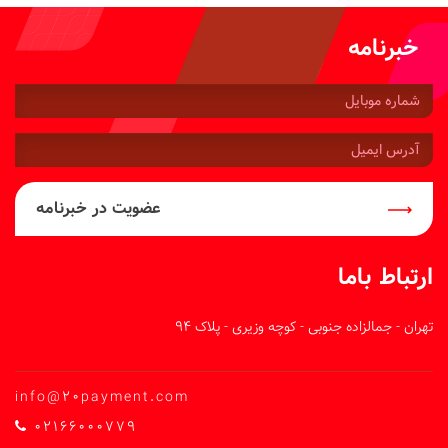
خبرنامه
شماره
موبایل:
آدرس
ایمیل:
عضویت در خبرنامه
ارتباط باما
تهران - جمالزاده جنوبی - کوچه وزیری - پلاک 94
info@20payment.com
02166000779