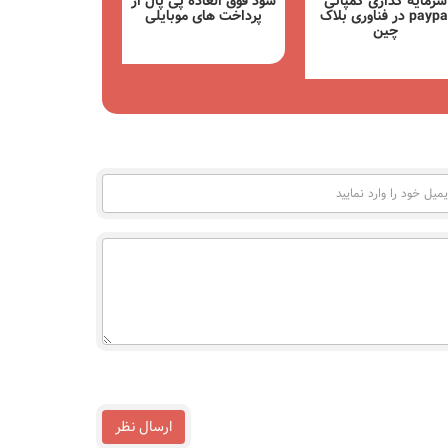
کمپانی
سود فوق العاده پی پال از
تفاوت حساب پرسونال و
فناوری بلاک
پرداخت های موبایلی
بیزینس پی پال آموزش
تغییر نوع حساب PayPal
مشاهده
مشاهده
یل
د
یید
ارسال نظر