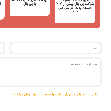
صورت حساب مالیات
پرداخت هزینه ثبت دامنه
سرمایه گذاری 
شرکت پی پال بیش از 2.7
با پی پال
paypal در 
یلیون پوند افزایش می
چین
یابد
مشاهده
مشاهده
مشاهده
نام
ایم
(به
خود
فارسی)
را
وار
پیام
نما
خود
را
وارد
نمایید
لطفا ایمیل خود را بدرستی وارد نمایید، پاسخ به این ایمیل ارسال خواهد شد