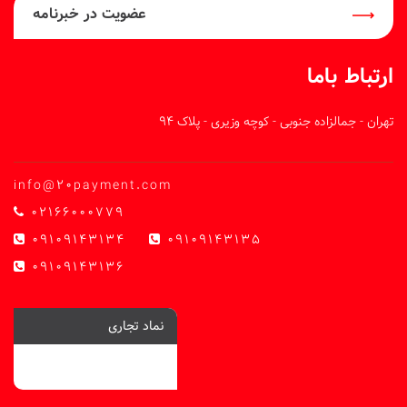
عضویت در خبرنامه
ارتباط باما
تهران - جمالزاده جنوبی - کوچه وزیری - پلاک 94
info@20payment.com
02166000779
09109143134
09109143135
09109143136
نماد تجاری