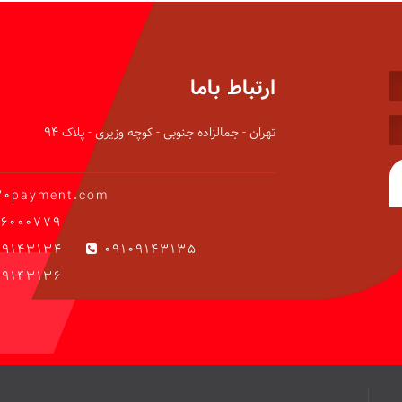
ارتباط باما
تهران - جمالزاده جنوبی - کوچه وزیری - پلاک 94
20payment.com
6000779
09143134
09109143135
9143136