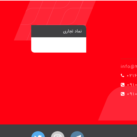
نماد تجاری
info@
0216
091
0910