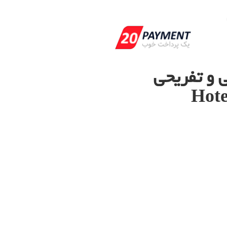
 و تفریحی
Hote