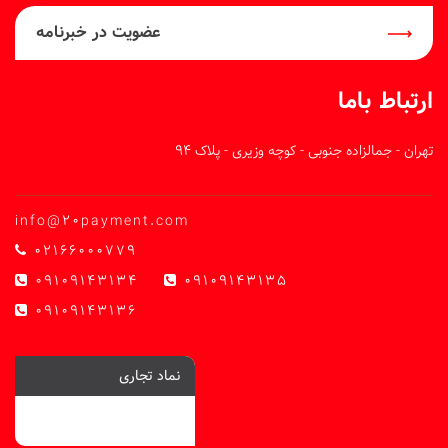
عضویت در خبرنامه
ارتباط باما
تهران - جمالزاده جنوبی - کوچه وزیری - پلاک 94
info@20payment.com
02166000779
09109143134
09109143135
09109143136
نماد تجاری