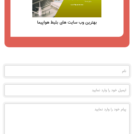
 سایت های بلیط هواپیما
راهنمای جامع کیف پول Payeer امکانات مزایا و نحوه استفاده
مشاهده
مشاه
نام
(به
فارسی)
ایمیل
خود
را
وارد
پیام
نمایید
خود
را
وارد
نمایید