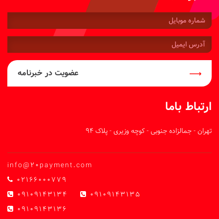
شماره
موبایل:
آدرس
ایمیل:
عضویت در خبرنامه
ارتباط باما
تهران - جمالزاده جنوبی - کوچه وزیری - پلاک 94
info@20payment.com
02166000779
09109143134
09109143135
09109143136