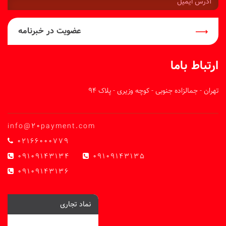
ایمیل:
عضویت در خبرنامه
ارتباط باما
تهران - جمالزاده جنوبی - کوچه وزیری - پلاک 94
info@20payment.com
02166000779
09109143134
09109143135
09109143136
نماد تجاری