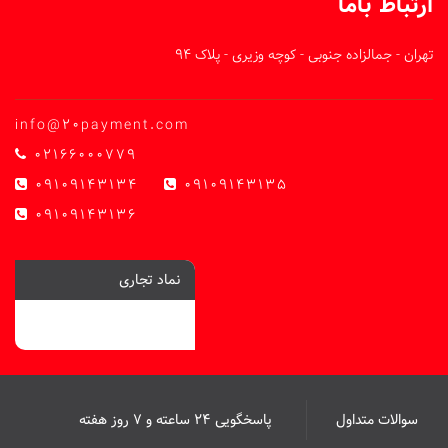
ارتباط باما
تهران - جمالزاده جنوبی - کوچه وزیری - پلاک 94
info@20payment.com
02166000779
09109143134
09109143135
09109143136
نماد تجاری
سوالات متداول
پاسخگویی ۲۴ ساعته و ۷ روز هفته