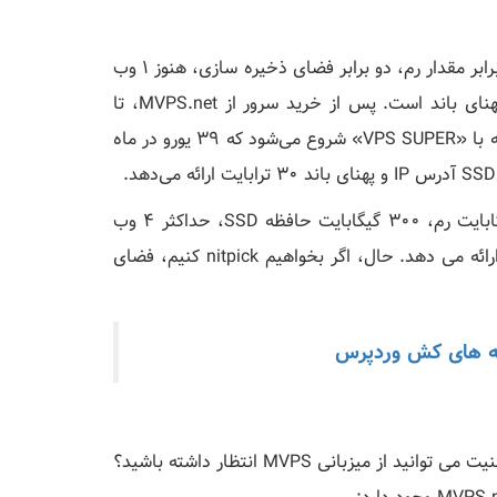
به طور مشابه، "VPS POWER" دارای دو برابر تعداد هسته، دو برابر مقدار رم، دو برابر فضای ذخیره سازی، هنوز 1 وب
سایت (که در این مرحله می توانست 2 باشد) و 25 ترابایت پهنای باند است. پس از خرید سرور از MVPS.net، تا
زمانی که به بخش پایین نروید، 2 وب‌سایت دریافت نمی‌کنید، که با «VPS SUPER» شروع می‌شود که 39 یورو در ماه
در نهایت، طرح "VPS MAX" 12 هسته قدرت پردازنده، 64 گیگابایت رم، 300 گیگابایت حافظه SSD، حداکثر 4 وب
سایت و پهنای باند 60 ترابایت را با قیمت 99.00 یورو در ماه ارائه می دهد. حال، اگر بخواهیم nitpick کنیم، فضای
نه های کش وردپرس
بیشتر اوقات، همه چیز به امنیت برمی گردد. بنابراین چه نوع امنیت می توانید از میزبانی MVPS انتظار داشته باشید؟