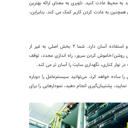
ید به محیط عادت کنید. ناوبری به معنای ارائه بهترین
 همچنین به عادت کردن کاربر کمک می کند. بنابراین،
بیایید ابتدا با نوار کناری داشبورد شروع کنیم. ظاهری ساده و استفاده آسان دارد. شما 2 بخش اصلی به غیر از
 و لغو VPS دارید. بخش Action اساساً برای روشن/خاموش کردن سرور، راه اندازی مجدد، توقف
ر نوار کناری، نگهداری سایت را آسان تر می کند.
را ساده خواهد کرد. می‌توانید سیستم‌عامل را دوباره
مایید، پشتیبان‌گیری انجام دهید، نمودارهایی را برای