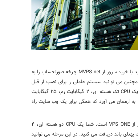
بدون اتلاف وقت، بیایید به قیمت گذاری بپردازیم. شما می توانید با خرید سرور از MVPS.net چرخه صورتحساب را به
چنین می توانید سیستم عاملی را برای نصب از قبل
انتخاب کنید. با پرداخت 3.00 یورو در ماه، طرح "VPS ONE" یک CPU تک هسته ای، 2 گیگابایت رم، 25 گیگابایت
رافیک 3 ترابایتی را برای شما به ارمغان می آورد که همگی برای یک وب سایت راه
طرح "VPS BASIC" با 7.00 یورو در ماه یک ارتقاء بسیار بهتر از VPS ONE است. شما یک CPU دو هسته ای، 4
 50 گیگابایت SSD، هنوز 1 وب سایت اما 7 ترابایت پهنای باند دریافت می کنید. در این مرحله می توانید