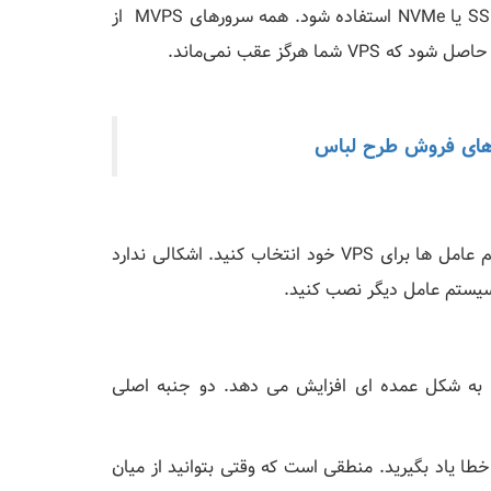
سرور VPS هرگز خوب کار نخواهد کرد، مگر اینکه از درایوهای SSD یا NVMe استفاده شود. همه سرورهای MVPS از
های فروش طرح لباس
با خرید سرور از MVPS.net شما می توانید از جدیدترین سیستم عامل ها برای VPS خود انتخاب کنید. اشکالی ندارد
 سیستم عامل دیگر نصب کنید.
 از میزبانی MVPS، تجربه شما را به شکل عمده ای افزایش می دهد. دو جنبه اصلی
خطا یاد بگیرید. منطقی است که وقتی بتوانید از میان