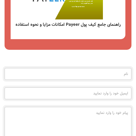
راهنمای جامع کیف پول Payeer امکانات مزایا و نحوه استفاده
مشاهده
نام
(به
فارسی)
ایمیل
خود
را
وارد
پیام
نمایید
خود
را
وارد
نمایید