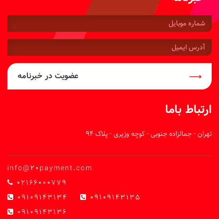
شماره
موبایل:
آدرس
ایمیل:
عضویت در خبرنامه
ارتباط باما
تهران - جمالزاده جنوبی - کوچه وزیری - پلاک 94
info@20payment.com
02166000779
09109143134
09109143135
09109143136