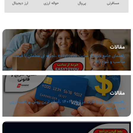
مسافرتی
پی‌پال
حواله ارزی
ارز دیجیتال
مقالات
راهنمای جامع خرید از سایت easytoyou ،تجربه ای مطمئن با قیمت
مناسب و تنوع بالا
مقالات
راهنمای خرید ویزا کارت در ایران 1404 ،آسان ترین روش پرداخت ارزی
بدون دردسر