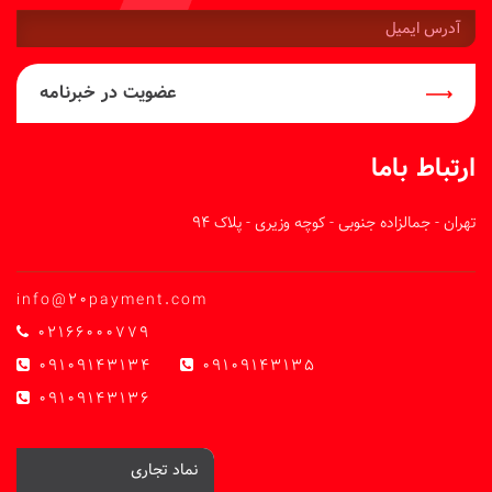
آدرس
ایمیل:
عضویت در خبرنامه
ارتباط باما
تهران - جمالزاده جنوبی - کوچه وزیری - پلاک 94
info@20payment.com
02166000779
09109143134
09109143135
09109143136
نماد تجاری