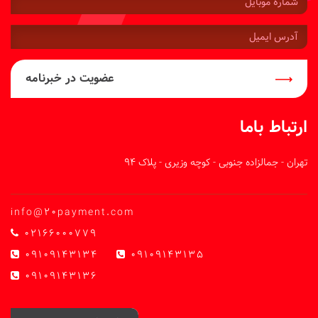
موبایل:
آدرس
ایمیل:
عضویت در خبرنامه
ارتباط باما
تهران - جمالزاده جنوبی - کوچه وزیری - پلاک 94
info@20payment.com
02166000779
09109143134
09109143135
09109143136