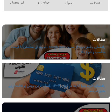
مسافرتی
پی‌پال
حواله ارزی
ارز دیجیتال
مقالات
راهنمای جامع خرید از سایت easytoyou ،تجربه ای مطمئن با قیمت
مناسب و تنوع بالا
مقالات
راهنمای خرید ویزا کارت در ایران 1404 ،آسان ترین روش پرداخت ارزی
بدون دردسر